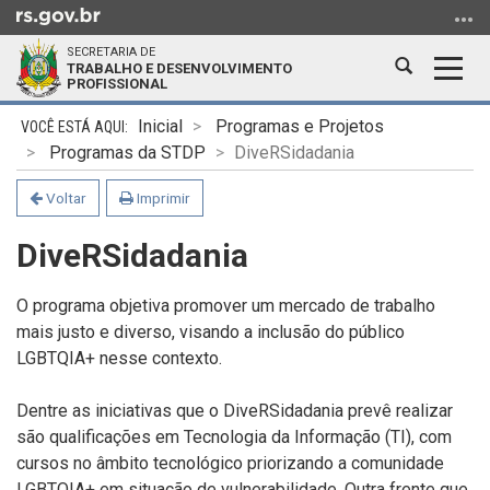
Ir
para
SECRETARIA DE
o
Abrir
Alter
TRABALHO E DESENVOLVIMENTO
PROFISSIONAL
conteúdo
a
a
Ir
Início
busca
nave
Inicial
Programas e Projetos
para
do
Programas da STDP
DiveRSidadania
o
conteúdo
menu
Voltar
Imprimir
Ir
DiveRSidadania
para
a
busca
O programa objetiva promover um mercado de trabalho
mais justo e diverso, visando a inclusão do público
LGBTQIA+ nesse contexto.
Dentre as iniciativas que o DiveRSidadania prevê realizar
são qualificações em Tecnologia da Informação (TI), com
cursos no âmbito tecnológico priorizando a comunidade
LGBTQIA+ em situação de vulnerabilidade. Outra frente que