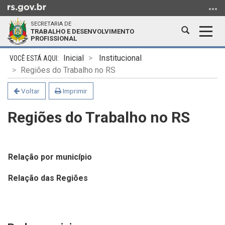
Ir
para
SECRETARIA DE
o
Abrir
Alter
TRABALHO E DESENVOLVIMENTO
PROFISSIONAL
conteúdo
a
a
Ir
Início
busca
nave
Inicial
Institucional
para
do
Regiões do Trabalho no RS
o
conteúdo
menu
Voltar
Imprimir
Ir
Regiões do Trabalho no RS
para
a
busca
Relação por município
Relação das Regiões