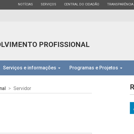
ESTADO
ESTADO
ESTADO
ESTADO
NOTÍCIAS
SERVIÇOS
CENTRAL DO CIDADÃO
TRANSPARÊNCIA
LVIMENTO PROFISSIONAL
Serviços e informações
Programas e Projetos
R
nal
Servidor