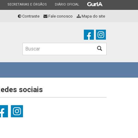
ESTADO
ESTADO
ESTADO
SECRETARIAS E ÓRGÃOS
DIÁRIO OFICIAL
Contraste
Fale conosco
Mapa do site
Buscar
edes sociais