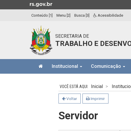
Ir
para
Conteúdo [1]
Menu [2]
Busca [3]
Acessibilidade
o
conteúdo
Ir
SECRETARIA DE
para
TRABALHO E DESENVO
o
menu
Ir
Início
para
Institucional
Comunicação
do
a
menu
Início
busca
do
Inicial
Institucio
conteúdo
Voltar
Imprimir
Servidor